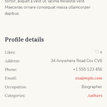
tortor, aliquet a velit ut, lacinia molestie velit.
Maecenas ornare consequat massa ullamcorper
dapibus.
Profile details
Likes:
6
34 Anywhere Road Cov CV6
Address:
+1 555 123 456
Phone:
Email:
exa@mple.com
Biographer
Occupation
Categories:
Authors